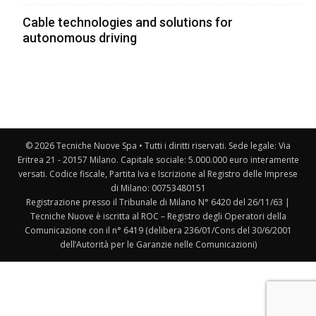
Cable technologies and solutions for
autonomous driving
© 2026 Tecniche Nuove Spa • Tutti i diritti riservati. Sede legale: Via
Eritrea 21 - 20157 Milano. Capitale sociale: 5.000.000 euro interamente
versati. Codice fiscale, Partita Iva e Iscrizione al Registro delle Imprese
di Milano: 00753480151
Registrazione presso il Tribunale di Milano N° 6420 del 26/11/63 |
Tecniche Nuove è iscritta al ROC – Registro degli Operatori della
Comunicazione con il n° 6419 (delibera 236/01/Cons del 30/6/2001
dell’Autorità per le Garanzie nelle Comunicazioni)