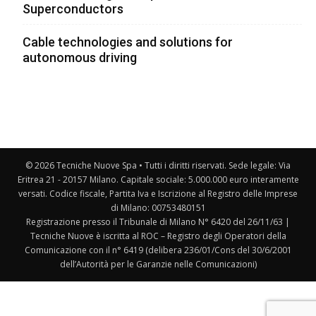
Superconductors
Cable technologies and solutions for
autonomous driving
© 2026 Tecniche Nuove Spa • Tutti i diritti riservati. Sede legale: Via
Eritrea 21 - 20157 Milano. Capitale sociale: 5.000.000 euro interamente
versati. Codice fiscale, Partita Iva e Iscrizione al Registro delle Imprese
di Milano: 00753480151
Registrazione presso il Tribunale di Milano N° 6420 del 26/11/63 |
Tecniche Nuove è iscritta al ROC – Registro degli Operatori della
Comunicazione con il n° 6419 (delibera 236/01/Cons del 30/6/2001
dell’Autorità per le Garanzie nelle Comunicazioni)