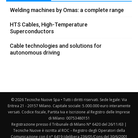
Welding machines by Omas: a complete range
HTS Cables, High-Temperature
Superconductors
Cable technologies and solutions for
autonomous driving
© 2026 Tecniche Nuove Spa • Tutti i diritti riservati. Sede legale: Via
Eritrea 21 - 20157 Milano. Capitale sociale: 5.000.000 euro interamente
versati. Codice fiscale, Partita Iva e Iscrizione al Registro delle Imprese
di Milano: 00753480151
Registrazione presso il Tribunale di Milano N° 6420 del 26/11/63 |
Tecniche Nuove è iscritta al ROC – Registro degli Operatori della
Comunicazione con il n° 6419 (delibera 236/01/Cons del 30/6/2001