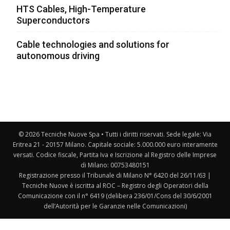
HTS Cables, High-Temperature
Superconductors
Cable technologies and solutions for
autonomous driving
© 2026 Tecniche Nuove Spa • Tutti i diritti riservati. Sede legale: Via
Eritrea 21 - 20157 Milano. Capitale sociale: 5.000.000 euro interamente
versati. Codice fiscale, Partita Iva e Iscrizione al Registro delle Imprese
di Milano: 00753480151
Registrazione presso il Tribunale di Milano N° 6420 del 26/11/63 |
Tecniche Nuove è iscritta al ROC – Registro degli Operatori della
Comunicazione con il n° 6419 (delibera 236/01/Cons del 30/6/2001
dell’Autorità per le Garanzie nelle Comunicazioni)