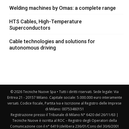
Welding machines by Omas: a complete range
HTS Cables, High-Temperature
Superconductors
Cable technologies and solutions for
autonomous driving
© 2026 Tecniche Nuove Spa • Tutti i diritti riservati. Sede legale: Via
Eritrea 21 - 20157 Milano. Capitale sociale: 5.000.000 euro interamente
versati. Codice fiscale, Partita Iva e Iscrizione al Registro delle Imprese
di Milano: 00753480151
Registrazione presso il Tribunale di Milano N° 6420 del 26/11/63 |
Tecniche Nuove è iscritta al ROC – Registro degli Operatori della
Comunicazione con il n° 6419 (delibera 236/01/Cons del 30/6/2001