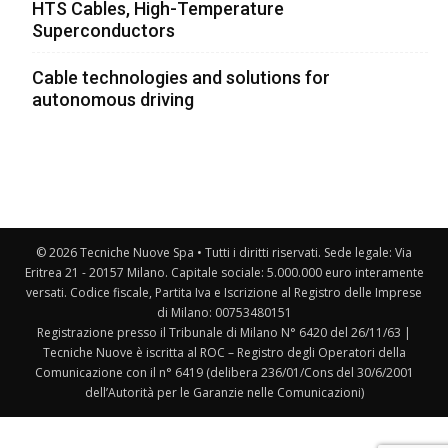
HTS Cables, High-Temperature
Superconductors
Cable technologies and solutions for
autonomous driving
© 2026 Tecniche Nuove Spa • Tutti i diritti riservati. Sede legale: Via
Eritrea 21 - 20157 Milano. Capitale sociale: 5.000.000 euro interamente
versati. Codice fiscale, Partita Iva e Iscrizione al Registro delle Imprese
di Milano: 00753480151
Registrazione presso il Tribunale di Milano N° 6420 del 26/11/63 |
Tecniche Nuove è iscritta al ROC – Registro degli Operatori della
Comunicazione con il n° 6419 (delibera 236/01/Cons del 30/6/2001
dell’Autorità per le Garanzie nelle Comunicazioni)