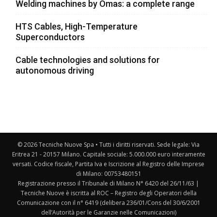
Welding machines by Omas: a complete range
HTS Cables, High-Temperature
Superconductors
Cable technologies and solutions for
autonomous driving
© 2026 Tecniche Nuove Spa • Tutti i diritti riservati. Sede legale: Via
Eritrea 21 - 20157 Milano. Capitale sociale: 5.000.000 euro interamente
versati. Codice fiscale, Partita Iva e Iscrizione al Registro delle Imprese
di Milano: 00753480151
Registrazione presso il Tribunale di Milano N° 6420 del 26/11/63 |
Tecniche Nuove è iscritta al ROC – Registro degli Operatori della
Comunicazione con il n° 6419 (delibera 236/01/Cons del 30/6/2001
dell’Autorità per le Garanzie nelle Comunicazioni)