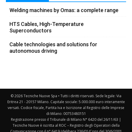
Welding machines by Omas: a complete range
HTS Cables, High-Temperature
Superconductors
Cable technologies and solutions for
autonomous driving
© 2026 Tecniche Nuove Spa • Tutti i diritti riservati. Sede legale: Via
Eritrea 21 - 20157 Milano. Capitale sociale: 5.000.000 euro interamente
versati. Codice fiscale, Partita Iva e Iscrizione al Registro delle Imprese
di Milano: 00753480151
Registrazione presso il Tribunale di Milano N° 6420 del 26/11/63 |
Tecniche Nuove è iscritta al ROC – Registro degli Operatori della
Comunicazione con il n° 6419 (delibera 236/01/Cons del 30/6/2001